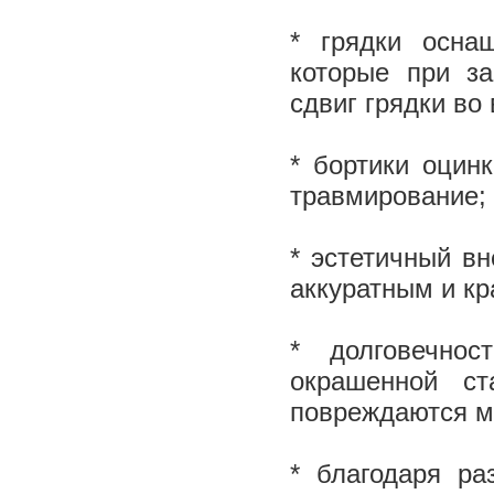
* грядки осна
которые при з
сдвиг грядки во
* бортики оцин
травмирование;
* эстетичный вн
аккуратным и к
* долговечно
окрашенной с
повреждаются м
* благодаря ра