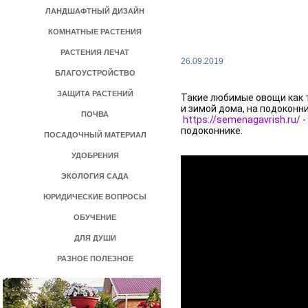
ЛАНДШАФТНЫЙ ДИЗАЙН
КОМНАТНЫЕ РАСТЕНИЯ
РАСТЕНИЯ ЛЕЧАТ
>
26.09.2019
БЛАГОУСТРОЙСТВО
ЗАЩИТА РАСТЕНИЙ
Такие любимые овощи как т
и зимой дома, на подоконни
ПОЧВА
https://semenagavrish.ru/
 
подоконнике.
ПОСАДОЧНЫЙ МАТЕРИАЛ
УДОБРЕНИЯ
ЭКОЛОГИЯ САДА
ЮРИДИЧЕСКИЕ ВОПРОСЫ
ОБУЧЕНИЕ
ДЛЯ ДУШИ
РАЗНОЕ ПОЛЕЗНОЕ