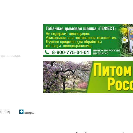
дачи и сада.
город
вверх