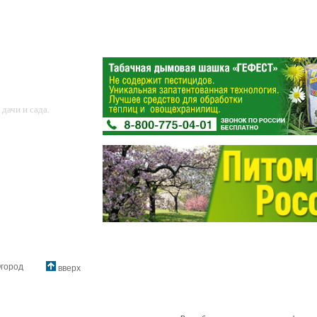
дачи и сада.
город
вверх