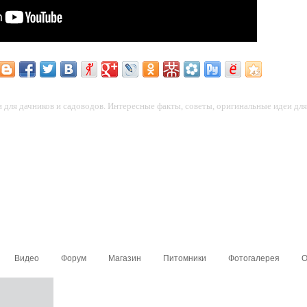
для дачников и садоводов. Интересные факты, советы, оригинальные идеи для 
Видео
Форум
Магазин
Питомники
Фотогалерея
О