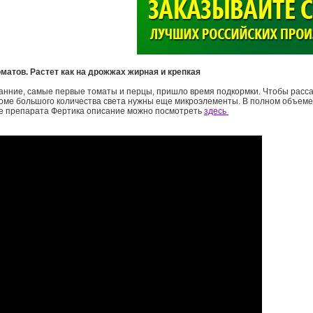
>
матов. Растет как на дрожжах жирная и крепкая
анние, самые первые томаты и перцы, пришло время подкормки. Чтобы расса
кроме большого количества света нужны еще микроэлементы. В полном объеме
е препарата Фертика описание можно посмотреть
здесь