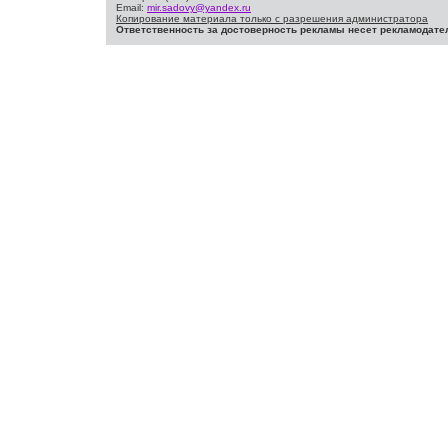
Email:
mir.sadovy@yandex.ru
Копирование материала только с разрешения администратора
Ответственность за достоверность рекламы несет рекламодате