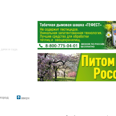
дачи и сада.
город
вверх