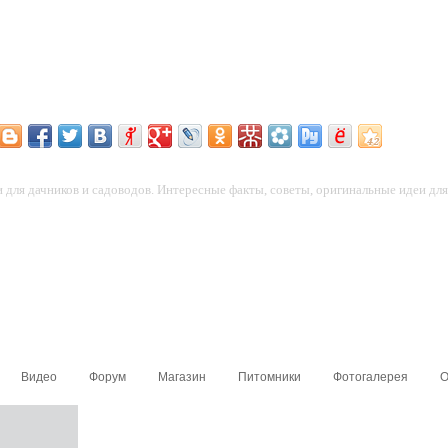
для дачников и садоводов. Интересные факты, советы, оригинальные идеи для 
Видео
Форум
Магазин
Питомники
Фотогалерея
О