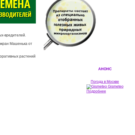
ых-вредителей.
экран Машенька от
коративных растений
АНОНС
Погода в Москве
Gismeteo
Подробнее