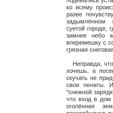
подевались уста
ко всему проис
разве почувств
задымлённом 
суетой городе, 
зимнее небо м
вперемешку с с
грязная снегова
Неправда, что 
хочешь, а посе
скучать не прид
свои пенаты. 
“снежной зарядк
что вход в дом
оголённая зе