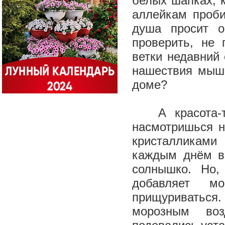
белых шапках, 
аллейкам проби
душа просит 
проверить, не 
ветки недавний
нашествия мыше
доме?
А красота-
насмотришься н
кристалликам
каждым днём в
солнышко. Но,
добавляет мо
прищуриватьс
морозным во