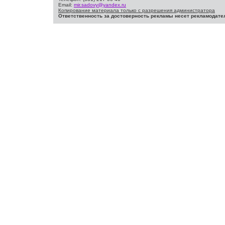
Email:
mir.sadovy@yandex.ru
Копирование материала только с разрешения администратора
Ответственность за достоверность рекламы несет рекламодате