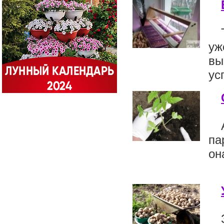
уж
вы
ус
па
он