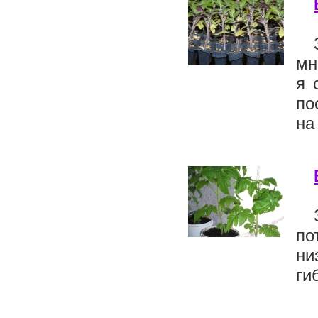
мн
я 
по
на
по
ни
ги