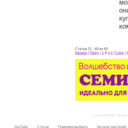
мо
он
ку
ко
Статьи 21 - 40 из 65
Начало
|
Пред.
|
1
2
3
4
|
След.
|
Садовый Мир. Новости
YouTube
Статьи
Поможем выбрать
Каталог растений