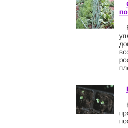
по
у
до
во
ро
пл
пр
по