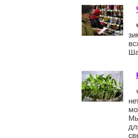
зи
вс
Ша
не
мо
Мы
дл
св