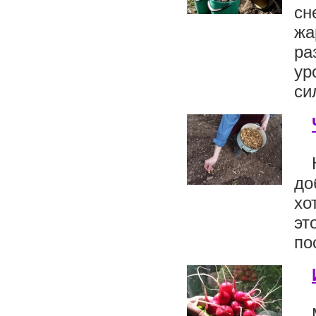
сн
жа
ра
ур
сил
до
хо
эт
по