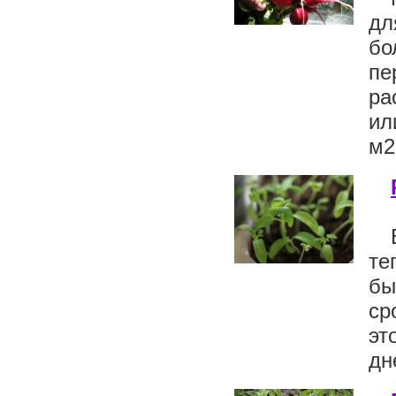
дл
бо
пе
ра
ил
м2.
те
бы
ср
эт
дн