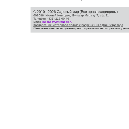
© 2010 - 2026 Садовый мир (Все права защищены)
603086, Нижний Новгород, Бульвар Мира д. 7, оф. 11
Телефон: (831) 217-00-46
Email:
mir.sadovy@yandex.ru
Копирование материала только с разрешения администратора
Ответственность за достоверность рекламы несет рекламодате