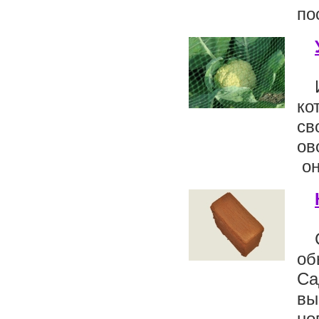
по
ко
св
ов
он
об
Са
вы
но