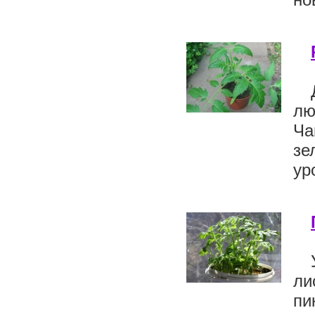
лю
Ча
зе
ур
ли
пи