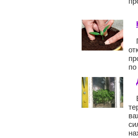
пр
от
пр
по
те
ва
си
на