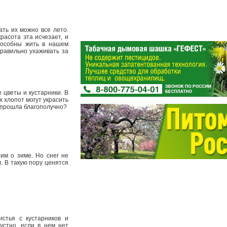
ть их можно все лето.
асота эта исчезает, и
способны жить в нашем
правильно ухаживать за
 цветы и кустарники. В
 хлопот могут украсить
а прошла благополучно?
рим о зиме. Но снег не
. В такую пору ценятся
стья с кустарников и
устно, если в нем нет