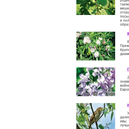
роди
таеж
мешк
отпр
посыл
и пол
образ
Преж
Круп
диам
знам
войн
Европ
дале
ивы.
лучш