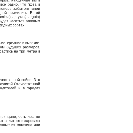
форма, найденная им в
всё равно, что "кота в
теперь забытого мной
дной прижились. В той
icta), аргута (a.arguta)
будет касаться главным
бридных сортах.
кие, средние и высокие.
том будущих размеров.
растись на три метра в
чественной войне. Это
Великой Отечественной
бодителей и в городах
принципе, есть лес, но
ят селиться в зарослях
купные из магазина или