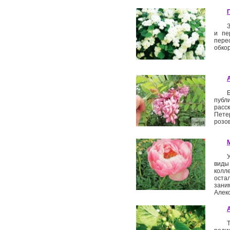
и пе
пере
обкор
публи
расс
Пете
розо
виды
колле
оста
зани
Алек