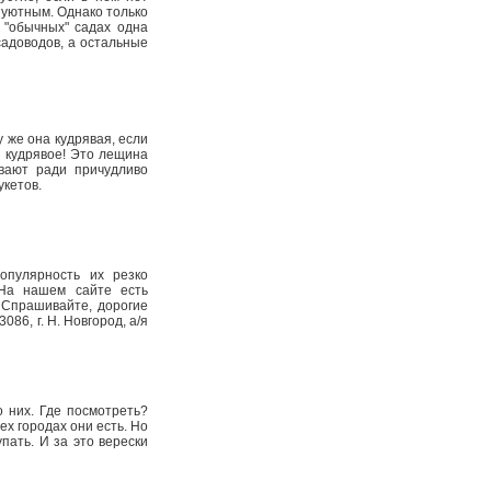
 уютным. Однако только
 "обычных" садах одна
садоводов, а остальные
у же она кудрявая, если
о кудрявое! Это лещина
ивают ради причудливо
укетов.
опулярность их резко
. На нашем сайте есть
 Спрашивайте, дорогие
86, г. Н. Новгород, а/я
о них. Где посмотреть?
ех городах они есть. Но
пать. И за это верески