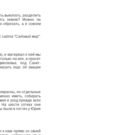
ть выкопать, разделить
вить землю? Можно ли
о обрезать, а я совсем
с с сайта "Садовый мир"
), и материал о ней мы
только на юге, и просят
московье, под Санкт­-
казать еще об акации
прекрасны, но отдельные
менно иметь, собирать
вия и уход прежде всех
 На шести сотках они
ы были в гостях у Юрия
и к нам прямо со своей