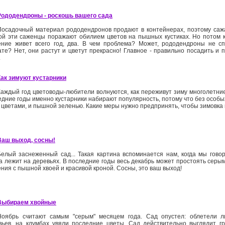
Рододендроны - ­роскошь вашего сада
Посадочный материал рододендронов продают в контейнерах, поэтому сажа
ой эти саженцы поражают обилием цветов на пышных кустиках. Но потом кр
ение живет всего год, два. В чем проблема? Может, рододендроны не 
ате? Нет, они растут и цветут прекрасно! Главное - правильно посадить и 
.
Как зимуют кустарники
Каждый год цветоводы-любители волнуются, как переживут зиму многолетние
едние годы именно кустарники набирают популярность, потому что без особых
и цветами, и пышной зеленью. Какие меры нужно предпринять, чтобы зимовк
Ваш выход, сосны!
Белый заснеженный сад... Такая картина вспоминается нам, когда мы гово
да лежит на деревьях. В последние годы весь декабрь может простоять серым
ния с пышной хвоей и красивой кроной. Сосны, это ваш выход!
Выбираем хвойные
Ноябрь считают самым "серым" месяцем года. Сад опустел: облетели ли
вьев, на клумбах увяли последние цветы. Сад действительно выглядит гр