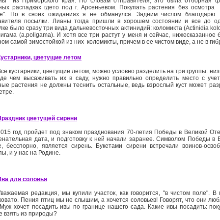
ны ­ из Приморского края. По словам отправителя, это была отборная 
ных распадках где­то под г. Арсеньевом. Покупать растения без осмотра ­ 
е". Но в своих ожиданиях я не обманулся. Задним числом благодарю 
авителя посылки. Лианы тогда пришли в хорошем состоянии и все до о
ке было сразу три вида дальневосточных актинидий: коломикта (Actinidia kolom
игама (a.poligama). И хотя все три растут у меня и сейчас, нижесказанное 
ом самой зимостойкой из них ­ коломикты, причем в ее чистом виде, а не в ги
Кустарники, цветущие летом
Все кустарники, цветущие летом, можно условно разделить на три группы: низ
де чем высаживать их в саду, нужно правильно определить место с уче
ные растения не должны теснить остальные, ведь взрослый куст может раз
етре.
Праздник цветущей сирени
2015 год пройдет под знаком празднования 70-летия Победы в Великой Оте
енательная дата, и подготовку к ней начали заранее. Символом Победы в 
е, бесспорно, является сирень. Букетами сирени встречали воинов-осво
ы, и у нас на Родине.
Ива для соловья
Уважаемая редакция, мы купили участок, как говорится, "в чистом поле". В 
ковато. Пения птиц мы не слышим, а хочется соловьев! Говорят, что они люб
 Муж хочет посадить ивы по границе нашего сада. Какие ивы посадить: по
е взять из природы?