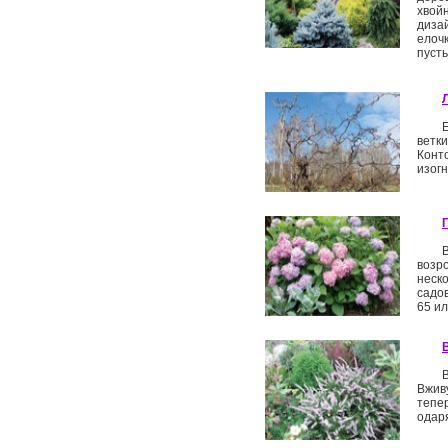
хвой
диза
елочк
пусть
ветк
Конт
изогн
возр
неск
садов
65 и
Вживу
тепе
одаря