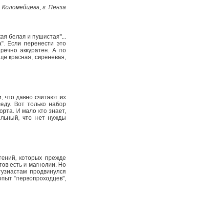
. Коломейцева, г. Пенза
ая белая и пушистая"...
а". Если перенести это
речно аккуратен. А по
еще красная, сиреневая,
и, что давно считают их
еду. Вот только набор
орта. И мало кто знает,
ильный, что нет нужды
тений, которых прежде
тов есть и магнолии. Но
нтузиастам продвинулся
опыт "первопроходцев",