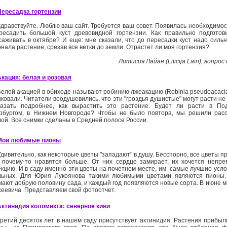
Пересадка гортензии
Здравствуйте. Люблю ваш сайт. Требуется ваш совет. Появилась необходимос
ресадить большой куст древовидной гортензии. Как правильно подгото
саживать в октябре? И еще: мне сказали, что до пересадки куст надо сильн
нала растение, срезав все ветки до земли. Отрастет ли моя гортензия?
Литисия Лайан (Liticija Lain), вопро
Акация: белая и розовая
Белой акацией в обиходе называют робинию лжеакацию (Robinia pseudoacacia
ковали. Читатели воодушевились, что эти "гроздья душистые" могут расти не 
казать подробнее, как вырастить это растение. Будет ли расти в Под
рбургом, в Нижнем Новгороде? Чтобы не было повтора, мы решили расс
вой. Все снимки сделаны в Средней полосе России.
Мои любимые пионы
Удивительно, как некоторые цветы "западают" в душу. Бесспорно, все цветы 
 почему­-то нравятся больше. От них сердце замирает, их хочется непре
кцию. И в саду именно эти цветы на почетном месте, им ­ самые лучшие усло
льных. Для Юрия Лукоянова такими любимыми цветами являются пионы.
мают добрую половину сада, и каждый год появляются новые сорта. В июне м
сеевича. Представляем свой фотоотчет.
Актинидия коломикта: северное киви
Третий десяток лет в нашем саду присутствует актинидия. Растения прибыл