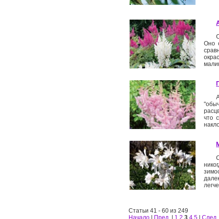
Оно 
срав
окрас
малин
"обы
расцв
что 
накло
никог
зимо
дале
легч
Статьи 41 - 60 из 249
Начало
|
Пред.
|
1
2
3
4
5
|
След.