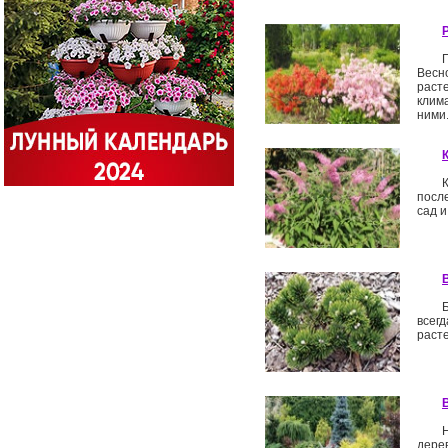
Весн
раст
клим
ними
посл
сад 
всег
расте
дере