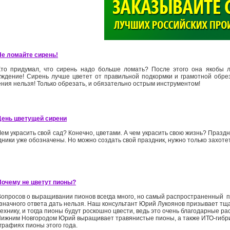
>
Не ломайте сирень!
Кто придумал, что сирень надо больше ломать? После этого она якобы л
уждение! Сирень лучше цветет от правильной подкормки и грамотной обрез
ния нельзя! Только обрезать, и обязательно острым инструментом!
День цветущей сирени
Чем украсить свой сад? Конечно, цветами. А чем украсить свою жизнь? Празд
ники уже обозначены. Но можно создать свой праздник, нужно только захоте
Почему не цветут пионы?
Вопросов о выращивании пионов всегда много, но самый распространенный ­ п
значного ответа дать нельзя. Наш консультант Юрий Лукоянов призывает тщ
ехнику, и тогда пионы будут роскошно цвести, ведь это очень благодарные ра
Нижним Новгородом Юрий выращивает травянистые пионы, а также ИТО­-гибри
графиях пионы этого года.