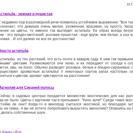
Н.Г
Астильба - нежная и пушистая
С недавних пор в разговорной речи появилось устойчивое выражение: "Вся так
означает, что девушка очень милая, ухоженная, красивая, ну просто "киск
нение на цветы, то именно так выглядит астильба. Ее образ всегда безуп
ке - это предел мечтаний: розовая-пушистая - еще круче, чем белая, а она 
овая... И это далеко не все ее достоинства!
Просто астильба
Астильбы ­ из тех растений, что есть почти в каждом саду. К ним так привыкл
чными" цветами. Размножаются они легко, и их передают от соседа к сос
еток, увы, не богат. Обычно разводят розовые, белые и бледно-­сиреневые с
существуют ароматные астильбы! У некоторых сортов запах настолько с
няться к цветам, аромат чувствуется на расстоянии!
Магнолия для Средней полосы
Сейчас в садовых центрах продается множество экзотических для нас рас
да не было. Цветы с картинки так и призывают: "Купи, купи!" Среди таких экзо
стойки ли они? Когда-­то и виноград считался экзотикой, но благодаря э
ко на север. А вы не хотите попробовать вырастить магнолию? Опираясь на 
е делать собственные шаги.
|
Конец
|
Все