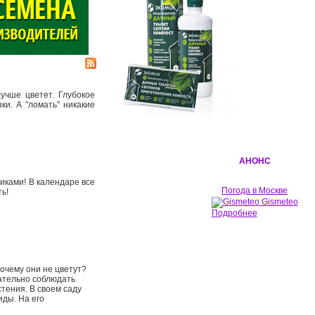
учше цветет. Глубокое
ки. А "ломать" никакие
АНОНС
никами! В календаре все
Погода в Москве
ть!
Gismeteo
Подробнее
очему они не цветут?
ательно соблюдать
стения. В своем саду
ды. На его