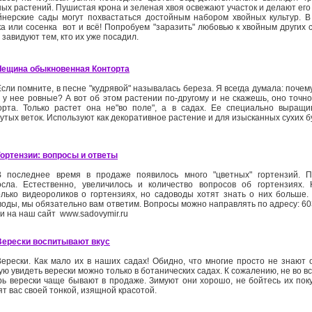
ных растений. Пушистая крона и зеленая хвоя освежают участок и делают его
йнерские сады могут похвастаться достойным набором хвойных культур. В
а или сосенка ­ вот и всё! Попробуем "заразить" любовью к хвойным других 
 завидуют тем, кто их уже посадил.
Лещина обыкновенная Конторта
Если помните, в песне "кудрявой" называлась береза. Я всегда думала: почем
и у нее ровные? А вот об этом растении по­-другому и не скажешь, оно точн
орта. Только растет она не"во поле", а в садах. Ее специально выращ
утых веток. Используют как декоративное растение и для изысканных сухих б
Гортензии: вопросы и ответы
В последнее время в продаже появилось много "цветных" гортензий. П
осла. Естественно, увеличилось и количество вопросов об гортензиях
олько видеороликов о гортензиях, но садоводы хотят знать о них больше.
оды, мы обязательно вам ответим. Вопросы можно направлять по адресу: 6030
ли на наш сайт www.sadovymir.ru
Верески воспитывают вкус
Верески. Как мало их в наших садах! Обидно, что многие просто не знают 
ю увидеть верески можно только в ботанических садах. К сожалению, не во вс
рь верески чаще бывают в продаже. Зимуют они хорошо, не бойтесь их поку
т вас своей тонкой, изящной красотой.