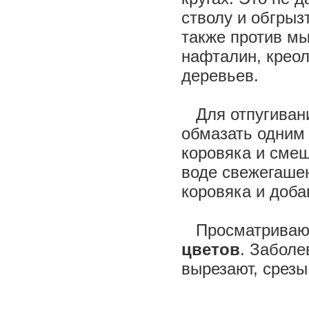
стволу и обгры
также против мы
нафталин, креол
деревьев.
Для отпугиван
обмазать одним 
коровяка и сме
воде свежегашен
коровяка и доба
Просматривают
цветов
. Заболе
вырезают, срез