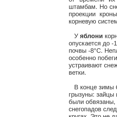
штамбам. Но сне
проекции кроны
корневую систе
У
яблони
корн
опускается до -
почвы -8°С. Неп
особенно побеги
устраивают сне
ветки.
В конце зимы б
грызуны: зайцы 
были обвязаны, 
снегопадов след
кругах. Это не 