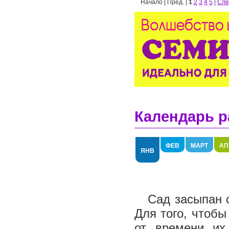
Начало | Пред. |
1
2
3
4
5
|
Сле
Календарь р
ФЕВ
МАРТ
АП
ЯНВ
Сад засыпан сн
Для того, чтобы
от времени их