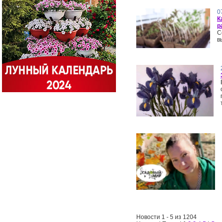
0
К
р
С
в
Новости 1 - 5 из 1204