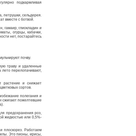
гулярно подкармливая
а, петрушки, сельдерея.
ат вместе с ботвой.
н, гамаир, глиокладин и
маты, огурцы, кабачки,
ности нет, постарайтесь
мульчируют почву.
ную траву и удаленные
а лето перелопачивают,
т растение и снижает
цветковых сортов.
 избежание полегания и
 и сжигают пожелтевшие
).
 Для предохранения роз,
ой жидкостью или 0,5%-
и плоскорез. Работаем
силы. Это пионы, ирисы,