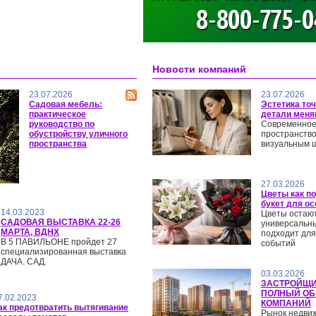
>
Новости компаний
23.07.2026
23.07.2026
Садовая мебель:
Эстетика то
практическое
детали меня
руководство по
Современное
обустройству уличного
пространств
пространства
визуальным 
27.03.2026
Цветы как по
букет для ос
14.03.2023
Цветы остают
САДОВАЯ ВЫСТАВКА 22-26
универсальны
МАРТА, ВДНХ
подходит для
В 5 ПАВИЛЬОНЕ пройдет 27
событий
специализированная выставка
ДАЧА. САД.
03.03.2026
ЗАСТРОЙЩИ
ПОЛНЫЙ ОБ
7.02.2023
КОМПАНИЙ
ак предотвратить вытягивание
Рынок недви