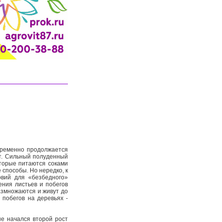
временно продолжается
т. Сильный полуденный
торые питаются соками
 способы. Но нередко, к
овий для «безбедного»
ения листьев и побегов
азмножаются и живут до
 побегов на деревьях -
е начался второй рост