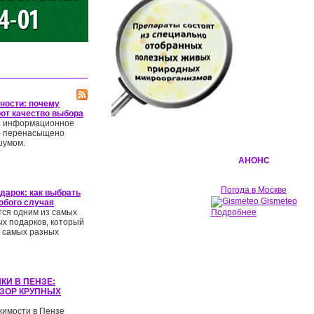
чности: почему
ют качество выбора
 информационное
о перенасыщено
шумом.
АНОНС
Погода в Москве
дарок: как выбрать
Gismeteo
обого случая
ся одним из самых
Подробнее
х подарков, который
 самых разных
КИ В ПЕНЗЕ:
ЗОР КРУПНЫХ
жимости в Пензе