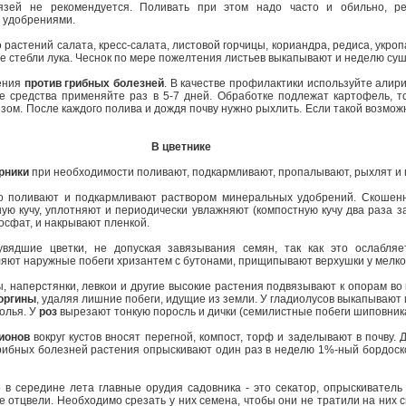
язей не рекомендуется. Поливать при этом надо часто и обильно, ре
ьными удобрениями.
 растений салата, кресс-салата, листовой горчицы, кориандра, редиса, укроп
е стебли лука. Чеснок по мере пожелтения листьев выкапывают и неделю суш
ения
против грибных болезней
. В качестве профилактики используйте алири
е средства применяйте раз в 5-7 дней. Обработке подлежат картофель, то
зом. После каждого полива и дождя почву нужно рыхлить. Если такой возмож
В цветнике
рники
при необходимости поливают, подкармливают, пропалывают, рыхлят и 
о поливают и подкармливают раствором минеральных удобрений. Скошен
ую кучу, уплотняют и периодически увлажняют (компостную кучу два раза з
осфат, и накрывают пленкой.
дшие цветки, не допуская завязывания семян, так как это ослабляе
ляют наружные побеги хризантем с бутонами, прищипывают верхушки у мелко
 наперстянки, левкои и другие высокие растения подвязывают к опорам во
оргины
, удаляя лишние побеги, идущие из земли. У гладиолусов выкапывают
олья. У
роз
вырезают тонкую поросль и дички (семилистные побеги шиповника
ионов
вокруг кустов вносят перегной, компост, торф и заделывают в почву.
грибных болезней растения опрыскивают один раз в неделю 1%-ный бордоск
 середине лета главные орудия садовника - это секатор, опрыскиватель 
е отцвели. Необходимо срезать у них семена, чтобы они не тратили на них 