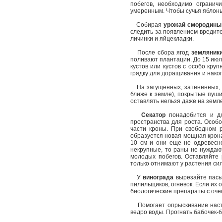
побегов, необходимо огранич
умеренным. Чтобы сучья яблонь
Собирая
урожай смородины
следить за появлением вредите
личинки и яйцекладки.
После сбора ягод
земляник
поливают плантации. До 15 июл
кустов или кустов с особо кру
грядку для доращивания и нако
На загущенных, затененных, 
ближе к земле), покрытые пуши
оставлять нельзя даже на земле
Секатор
понадобится и д
пространства для роста. Особо
части кроны. При свободном 
образуется новая мощная крона 
10 см и они еще не одревесне
некрупные, то раны не нуждаю
молодых побегов. Оставляйте 
только отнимают у растения си
У
винограда
вырезайте пасын
пилильщиков, огневок. Если их
биологические препараты с оче
Помогает опрыскивание насто
ведро воды. Прогнать бабочек-