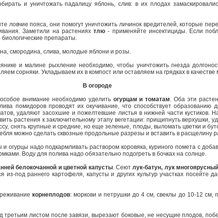
рать и уничтожать падалицу яблонь, слив: в их плодах замаскировали
е ловчие пояса, они помогут уничтожить личинок вредителей, которые пере
ливания. Заметили на растениях
тлю
- применяйте инсектициды. Если побл
ко биологические препараты.
ина, смородина, слива, молодые яблони и розы.
нике и малине рыхление необходимо, чтобы уничтожить гнезда долгоноси
ем сорняки. Укладываем их в компост или оставляем на грядках в качестве 
В огороде
особое внимание необходимо уделить
огурцам и томатам
. Оба эти расте
лива помидоров проводят их окучивание, что способствует образованию д
тов, удаляют засохшие и пожелтевшие листья в нижней части кустиков. Н
овить растения к заключительному этапу вегетации: прищипнуть верхушки, 
су, снять крупные и средние, но еще зеленые, плоды, выломать цветки и бут
тебля можно сделать сквозные продольные разрезы и вставить в расщелину р
 и огурцы надо подкармливать раствором коровяка, куриного помета с доб
мками. Воду для полива надо обязательно подогреть в бочках на солнце.
анней белокочанной и цветной капусты
. Сеют
лук-батун, лук многоярусны
 из-под раннего картофеля, капусты и других культур участках посейте д
реживание
корнеплодов
: моркови и петрушки до 4 см, свеклы до 10-12 см, 
 третьим листом после завязи, вырезают боковые, не несущие плодов, побе