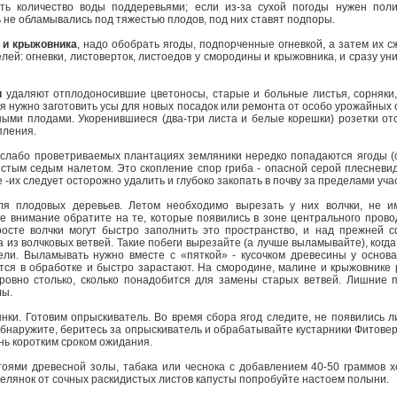
ить количество воды поддеревьями; если из-за сухой погоды нужен пол
 не обламывались под тяжестью плодов, под них ставят подпоры.
 и крыжовника
, надо обобрать ягоды, подпорченные огневкой, а затем их 
лей: огневки, листоверток, листоедов у смородины и крыжовника, и сразу у
и
удаляют отплодоносившие цветоносы, старые и больные листья, сорняки,
я нужно заготовить усы для новых посадок или ремонта от особо урожайных 
пными плодами. Укоренившиеся (два-три листа и белые корешки) розетки о
пления.
слабо проветриваемых плантациях земляники нередко попадаются ягоды 
стым седым налетом. Это скопление спор гриба - опасной серой плесневид
 -их следует осторожно удалить и глубоко закопать в почву за пределами учас
ля плодовых деревьев. Летом необходимо вырезать у них волчки, не 
е внимание обратите на те, которые появились в зоне центрального прово
росте волчки могут быстро заполнить это пространство, и над прежней 
из волчковых ветвей. Такие побеги вырезайте (а лучше выламывайте), когда
ли. Выламывать нужно вместе с «пяткой» - кусочком древесины у основа
тся в обработке и быстро зарастают. На смородине, малине и крыжовнике 
ровно столько, сколько понадобится для замены старых ветвей. Лишние п
лы.
ки. Готовим опрыскиватель. Во время сбора ягод следите, не появились л
 обнаружите, беритесь за опрыскиватель и обрабатывайте кустарники Фитове
нь коротким сроком ожидания.
ями древесной золы, табака или чеснока с добавлением 40-50 граммов х
белянок от сочных раскидистых листов капусты попробуйте настоем полыни.