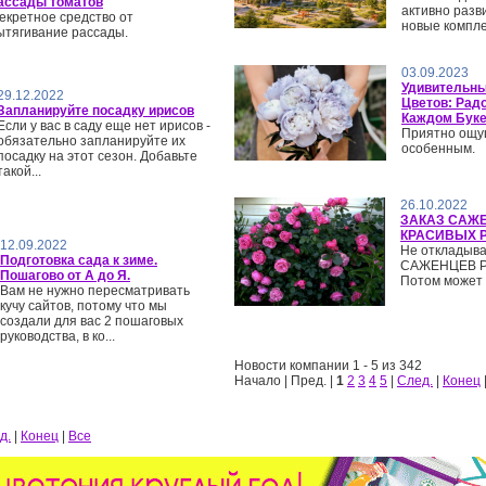
ассады томатов
активно разв
екретное средство от
новые компл
ытягивание рассады.
03.09.2023
Удивительны
29.12.2022
Цветов: Радо
Запланируйте посадку ирисов
Каждом Буке
Если у вас в саду еще нет ирисов -
Приятно ощу
обязательно запланируйте их
особенным.
посадку на этот сезон. Добавьте
такой...
26.10.2022
ЗАКАЗ САЖ
КРАСИВЫХ 
12.09.2022
Не откладыва
Подготовка сада к зиме.
САЖЕНЦЕВ РО
Пошагово от А до Я.
Потом может 
Вам не нужно пересматривать
кучу сайтов, потому что мы
создали для вас 2 пошаговых
руководства, в ко...
Новости компании 1 - 5 из 342
Начало | Пред. |
1
2
3
4
5
|
След.
|
Конец
д.
|
Конец
|
Все