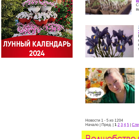
р
С
в
Новости 1 - 5 из 1204
Начало | Пред. |
1
2
3
4
5
|
Сле