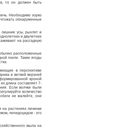
ив, то он должен быть
сжечь. Необходимо зорко
ничтожать обнаруженные
 лишние усы, рыхлят и
однолетних и двулетних
тсаживают на рассадную
(обычно расположенные
ной гнили. Такие ягоды
тка.
имеющие в перспективе
дника и ветвей верхней
сформированной кроной
 их длина составляет 7-
ния. Если волчки были
регулируйте количество
обеги не жалейте, они
и на растениях личинки
рмом, лепидоцидом - это
озяйственного мыла на