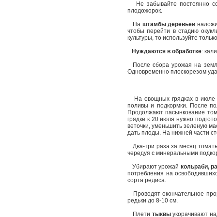
Не забывайте постоянно соби
плодожорок.
На
штамбы деревьев
наложит
чтобы перейти в стадию окук
культуры, то используйте толь
Нуждаются в обработке
: кал
После сбора урожая на земля
Одновременно плоскорезом удаля
На овощных грядках в июле 
поливы и подкормки. После по
Продолжают пасынкование тома
грядке к 20 июля нужно подгот
веточки, уменьшить зеленую мас
дать плоды. На нижней части с
Два-три раза за месяц томаты
чередуя с минеральными подкор
Убирают урожай
кольраби, р
потребления на освободившихся
сорта редиса.
Проводят окончательное про
редьки до 8-10 см.
Плети
тыквы
укорачивают над