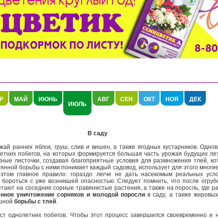
Р
МАЙ
ИЮНЬ
АВГ
СЕН
ОКТ
НОЯ
ДЕК
ИЮЛЬ
В саду
й ранних яблок, груш, слив и вишен, а также ягодных кустарников. Одно
етних побегов, на которых формируется большая часть урожая будущих ле
ные листочки, создавая благоприятные условия для размножения тлей, ко
янной борьбы с ними понимает каждый садовод, использует для этого многие
этом главное правило: гораздо легче не дать насекомым реальных усл
 бороться с уже возникшей опасностью. Следует помнить, что после огруб
тают на соседние сорные травянистые растения, а также на поросль, где р
нное уничтожение сорняков и молодой поросли
в саду, а также жировых
шной
борьбы с тлей
.
ст однолетних побегов. Чтобы этот процесс завершился своевременно и н