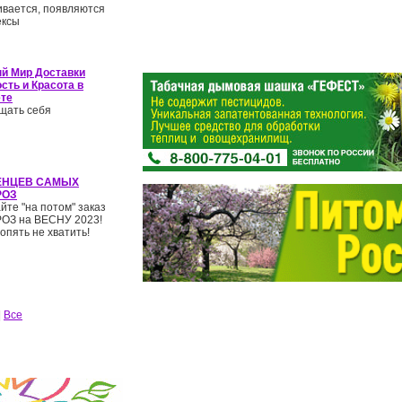
ивается, появляются
ексы
й Мир Доставки
сть и Красота в
те
щать себя
ЕНЦЕВ САМЫХ
РОЗ
йте "на потом" заказ
З на ВЕСНУ 2023!
опять не хватить!
|
Все