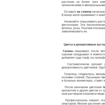
растении не более трех зав
органическими и минерал
Оставьте
на семена
несколько
В конце июля прижимают к земл
Начинайте опрыскивать раст
фитоспорин. Эти биологически
флоксы, розы. Рыхлим плоскоре
замульчировать ее.
Цветы и декоративные куста
Газоны
скашивают, после чег
сорняки складывают в компостн
добавляя туда торф, на суперф
Систематически срезают увя
декоративность цветников. Уда
Георгины, гладиолусы, мальвы,
поломки стеблей. Пасынкуют
ге
и больные экземпляры, ставят к
После окончания цветения
п
хризантем и других цветов от 
ным раствором хлорокиси меди.
Профессионалы говорят, что в
секатором. Многие растения уж