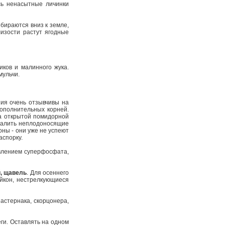
сь ненасытные личинки
бираются вниз к земле,
изости растут ягодные
ков и малинного жука.
мульчи.
ния очень отзывчивы на
ополнительных корней.
а открытой помидорной
удалить неплодоносящие
оны - они уже не успеют
аспорку.
авлением суперфосфата,
й, щавель
. Для осеннего
айкон, нестрелкующиеся
пастернака, скорцонера,
ги. Оставлять на одном