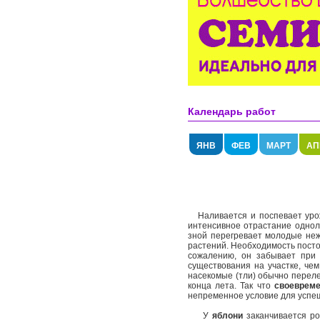
Календарь работ
ЯНВ
ФЕВ
МАРТ
АП
Наливается и поспевает урожа
интенсивное отрастание однол
зной перегревает молодые неж
растений. Необходимость посто
сожалению, он забывает при 
существования на участке, чем
насекомые (тли) обычно переле
конца лета. Так что
своевреме
непременное условие для успе
У
яблони
заканчивается ро