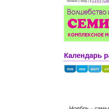
Начало | Пред. |
1
2
3
4
5
|
Сле
Календарь р
ЯНВ
ФЕВ
МАРТ
АП
Ноябрь - самый