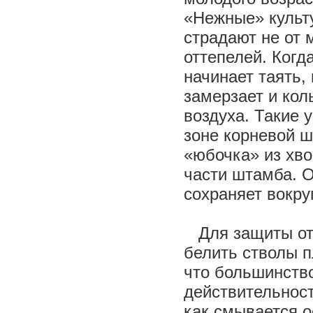
«Нежные» культу
страдают не от 
оттепелей. Когд
начинает таять,
замерзает и кол
воздуха. Такие 
зоне корневой 
«юбочка» из хво
части штамба. О
сохраняет вокру
Для защиты от 
белить стволы п
что большинство
действительност
как смывается 