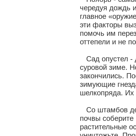
чередуя дождь и
главное «оружие
эти факторы вы
помочь им перез
оттепели и не п
Сад опустел - д
суровой зиме. Н
закончились. По
зимующие гнезда
шелкопряда. Их 
Со штамбов д
почвы соберите 
растительные ос
уничтожьте. Про