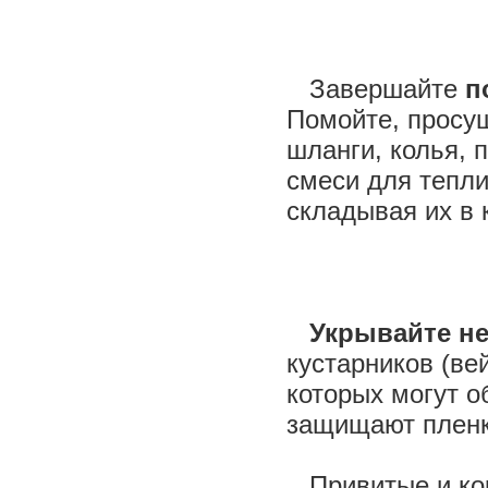
Завершайте
п
Помойте, просуш
шланги, колья, 
смеси для тепли
складывая их в 
Укрывайте н
кустарников (вей
которых могут о
защищают пленк
Привитые и кор