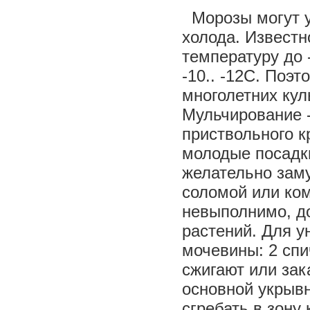
Морозы могут уд
холода. Известн
температуру до 
-10.. -12С. Поэ
многолетних кул
Мульчирование -
приствольного к
молодые посадк
желательно заму
соломой или ком
невыполнимо, д
растений. Для 
мочевины: 2 спи
сжигают или зак
основной укрывн
сгребать в зону