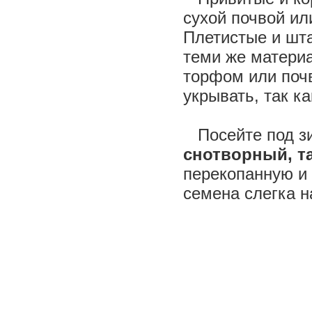
сухой почвой ил
Плетистые и шт
теми же матери
торфом или почв
укрывать, так к
Посейте под з
снотворный, т
перекопанную и
семена слегка н