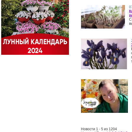
0
К
р
С
в
Новости 1 - 5 из 1204